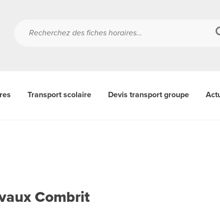
ères
Transport scolaire
Devis transport groupe
Actu
avaux Combrit