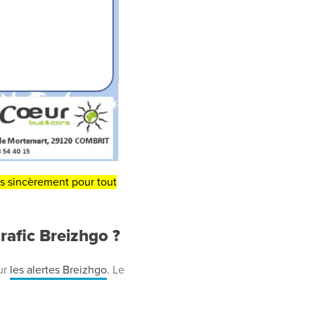
s sincèrement pour tout
rafic Breizhgo ?
sur
les alertes Breizhgo
. Le