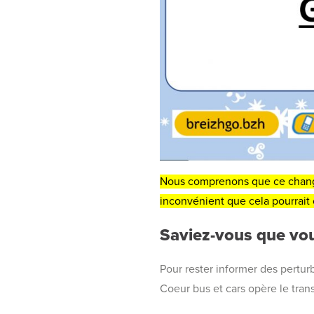
Nous comprenons que ce change
inconvénient que cela pourrait 
Saviez-vous que vou
Pour rester informer des pertur
Coeur bus et cars opère le tran