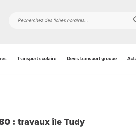
ères
Transport scolaire
Devis transport groupe
Actu
0 : travaux île Tudy