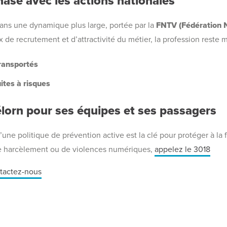
se avec les actions nationales
t dans une dynamique plus large, portée par la
FNTV (Fédération N
 de recrutement et d’attractivité du métier, la profession reste 
transportés
ites à risques
orn pour ses équipes et ses passagers
ne politique de prévention active est la clé pour protéger à la f
de harcèlement ou de violences numériques,
appelez le 3018
tactez-nous