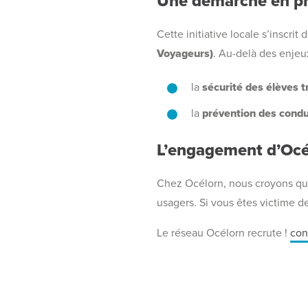
Une démarche en pha
Cette initiative locale s’inscri
Voyageurs)
. Au-delà des enjeux
la
sécurité des élèves 
la
prévention des condu
L’engagement d’Océl
Chez Océlorn, nous croyons qu’u
usagers. Si vous êtes victime 
Le réseau Océlorn recrute !
con