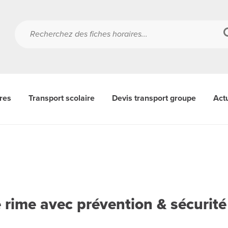
ères
Transport scolaire
Devis transport groupe
Actu
 rime avec prévention & sécurité 