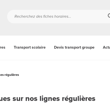
ères
Transport scolaire
Devis transport groupe
Actu
nes régulières
ues sur nos lignes régulières